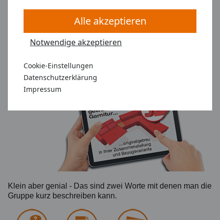
Alle akzeptieren
Notwendige akzeptieren
MONZA
Cookie-Einstellungen
Notwendige
: Diese Cookies werden für
Datenschutzerklärung
die korrekte Anzeige und Funktionalität
Impressum
der Webseite benötigt.
Analyse
: Diese Cookies ermöglichen die
Analyse der Webseiten-Nutzung.
Marketing
: Diese Cookies werden mit
Partnern (Drittanbieter) geteilt, um z.B.
personalisierte Werbung anzubieten.
Klein aber genial - Das sind zwei Worte mit denen man die
Gruppe kurz beschreiben kann.
Einstellungen speichern