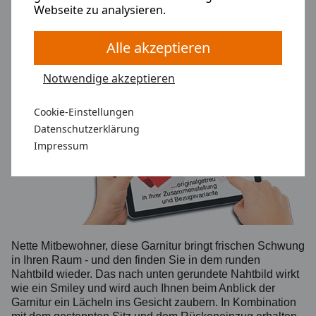
Webseite zu analysieren.
ASTI
Alle akzeptieren
Notwendige akzeptieren
Cookie-Einstellungen
Notwendige
: Diese Cookies werden für
Datenschutzerklärung
die korrekte Anzeige und Funktionalität
Impressum
der Webseite benötigt.
Analyse
: Diese Cookies ermöglichen die
Analyse der Webseiten-Nutzung.
Nette Mitbewohner, diese Garnitur bringt frischen Schwung
Marketing
: Diese Cookies werden mit
in Ihren Raum - und den finden Sie in dem runden
Partnern (Drittanbieter) geteilt, um z.B.
Nahtbild wieder. Das nach unten gerundete Nahtbild wirkt
personalisierte Werbung anzubieten.
wie ein Smiley und wird auch Ihnen beim Anblick der
Garnitur ein Lächeln ins Gesicht zaubern. In Kombination